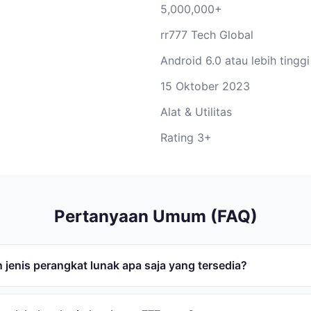
5,000,000+
rr777 Tech Global
Android 6.0 atau lebih tinggi
15 Oktober 2023
Alat & Utilitas
Rating 3+
Pertanyaan Umum (FAQ)
n jenis perangkat lunak apa saja yang tersedia?