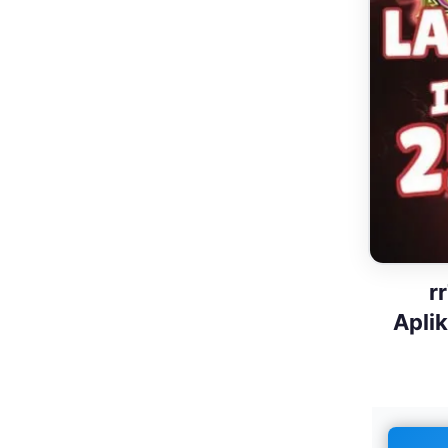
r
Aplik