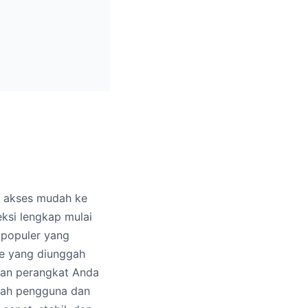
n akses mudah ke
eksi lengkap mulai
e populer yang
ile yang diunggah
kan perangkat Anda
mah pengguna dan