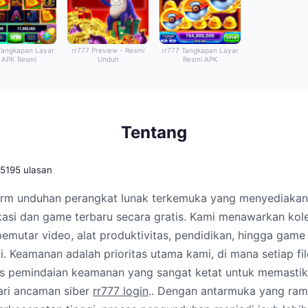
Tangkapan Layar
rr777 Preview - Resmi
rr777 Tangkapan Layar
 APK Resmi
Unduh
Resmi APK
Tentang
5195 ulasan
orm unduhan perangkat lunak terkemuka yang menyediaka
ikasi dan game terbaru secara gratis. Kami menawarkan kol
 pemutar video, alat produktivitas, pendidikan, hingga gam
ni. Keamanan adalah prioritas utama kami, di mana setiap f
ses pemindaian keamanan yang sangat ketat untuk memasti
dari ancaman siber
rr777 login
.. Dengan antarmuka yang ra