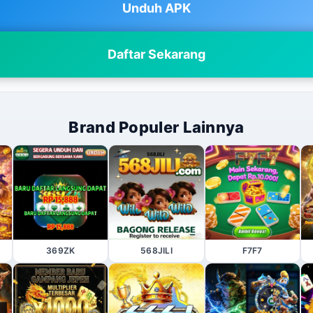
Unduh APK
Daftar Sekarang
Brand Populer Lainnya
369ZK
568JILI
F7F7