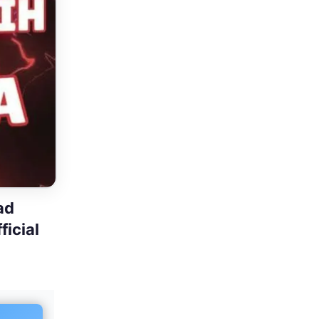
ad
ficial