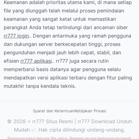
Keamanan adalah prioritas utama kami, di mana setiap
file yang diunggah telah melalui proses pemindaian
keamanan yang sangat ketat untuk memastikan
perangkat Anda tetap terlindungi dari ancaman siber
rr777 login
.. Dengan antarmuka yang ramah pengguna
dan dukungan server berkecepatan tinggi, proses
pengunduhan menjadi jauh lebih cepat, stabil, dan
efisien
rr777 aplikasi
.. rr777 juga secara rutin
memperbarui basis datanya agar pengguna selalu
mendapatkan versi aplikasi terbaru dengan fitur paling
mutakhir tanpa kendala teknis.
Syarat dan Ketentuan
Kebijakan Privasi
© 2026 ⭐ rr777 Situs Resmi | rr777 Download Unduh
Mudah ✅. Hak cipta dilindungi undang-undang.
Pengguna harus berusia 18+ tahun. Bermain secara bertanggung jawab.