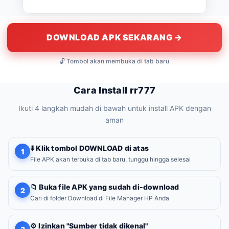
DOWNLOAD APK SEKARANG →
🔓 Tombol akan membuka di tab baru
Cara Install rr777
Ikuti 4 langkah mudah di bawah untuk install APK dengan
aman
⬇️ Klik tombol DOWNLOAD di atas
1
File APK akan terbuka di tab baru, tunggu hingga selesai
📁 Buka file APK yang sudah di-download
2
Cari di folder Download di File Manager HP Anda
⚙️ Izinkan "Sumber tidak dikenal"