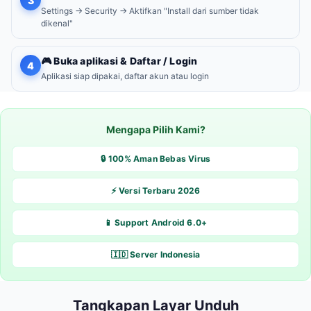
3
Settings → Security → Aktifkan "Install dari sumber tidak
dikenal"
🎮 Buka aplikasi & Daftar / Login
4
Aplikasi siap dipakai, daftar akun atau login
Mengapa Pilih Kami?
🔒 100% Aman Bebas Virus
⚡ Versi Terbaru 2026
📱 Support Android 6.0+
🇮🇩 Server Indonesia
Tangkapan Layar Unduh