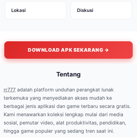
Lokasi
Diskusi
DOWNLOAD APK SEKARANG →
Tentang
rr777
adalah platform unduhan perangkat lunak
terkemuka yang menyediakan akses mudah ke
berbagai jenis aplikasi dan game terbaru secara gratis.
Kami menawarkan koleksi lengkap mulai dari media
sosial, pemutar video, alat produktivitas, pendidikan,
hingga game populer yang sedang tren saat ini.